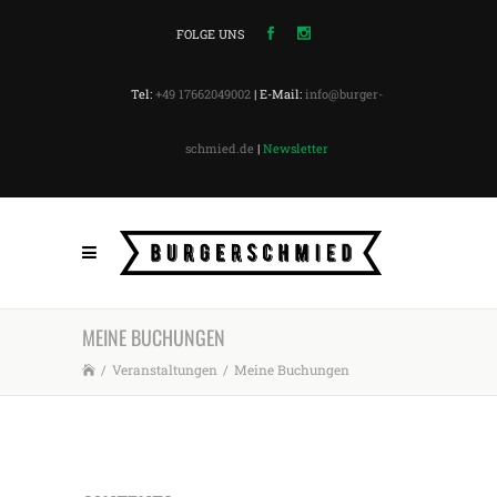
FOLGE UNS
Tel:
+49 17662049002
| E-Mail:
info@burger-
schmied.de
|
Newsletter
MEINE BUCHUNGEN
/
Veranstaltungen
/
Meine Buchungen