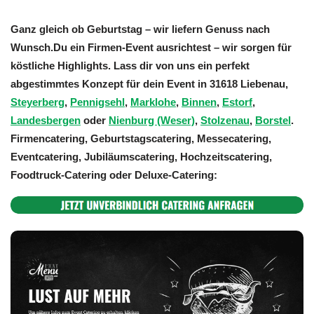
Ganz gleich ob Geburtstag – wir liefern Genuss nach
Wunsch.Du ein Firmen-Event ausrichtest – wir sorgen für
köstliche Highlights. Lass dir von uns ein perfekt
abgestimmtes Konzept für dein Event in 31618 Liebenau,
Steyerberg
,
Pennigsehl
,
Marklohe
,
Binnen
,
Estorf
,
Landesbergen
oder
Nienburg (Weser)
,
Stolzenau
,
Borstel
.
Firmencatering, Geburtstagscatering, Messecatering,
Eventcatering, Jubiläumscatering, Hochzeitscatering,
Foodtruck-Catering oder Deluxe-Catering: