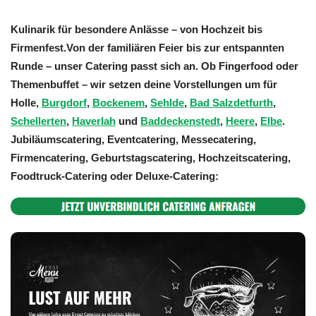
Kulinarik für besondere Anlässe – von Hochzeit bis
Firmenfest.Von der familiären Feier bis zur entspannten
Runde – unser Catering passt sich an. Ob Fingerfood oder
Themenbuffet – wir setzen deine Vorstellungen um für
Holle,
Burgdorf
,
Bockenem
,
Sehlde
,
Bad Salzdetfurth
,
Schellerten
,
Haverlah
und
Baddeckenstedt
,
Heere
,
Elbe
.
Jubiläumscatering, Eventcatering, Messecatering,
Firmencatering, Geburtstagscatering, Hochzeitscatering,
Foodtruck-Catering oder Deluxe-Catering: