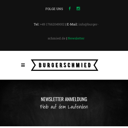
FOLGE UNS
Tel:
+49 17662049002
| E-Mail:
info@burger-
schmied.de
|
Newsletter
NEWSLETTER ANMELDUNG
Bleib auf dem Laufenden